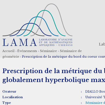
Aller
au
contenu
principal
Lab
Accueil
›
Événements
›
Séminaire
›
Séminaire de
Fil
géométrie
›
Prescription de la métrique du bord du coeur con
d'Ariane
Prescription de la métrique du 
globalement hyperbolique max
Orateur
:
DIALLO Bo
Localisation
:
Université 
Type
:
Séminaire 