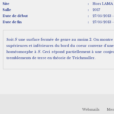
Site
:
Hors LAMA ,
Salle
:
2017
Date de début
:
27/05/2013 -
Date de fin
:
27/05/2013 -
2
Soit
une surface fermée de genre au moins
. On montre
S
S
2
supérieures et inférieures du bord du coeur convexe d'u
homéomorphe à
. Ceci répond partiellement à une conject
S
S
tremblements de terre en théorie de Teichmuller.
Webmails
Men