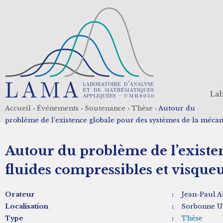
Aller
au
contenu
principal
Lab
Accueil
›
Événements
›
Soutenance
›
Thèse
›
Autour du
Fil
problème de l’existence globale pour des systèmes de la mécani
d'Ariane
Autour du problème de l’existe
fluides compressibles et visqueu
Orateur
:
Jean-Paul
Localisation
:
Sorbonne Un
Type
:
Thèse