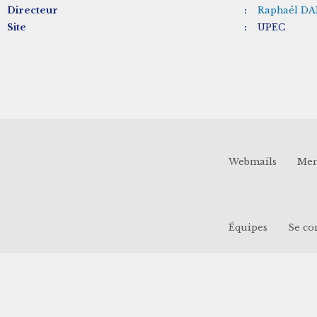
Directeur
:
Raphaël D
Site
:
UPEC
Webmails
Men
Équipes
Se co