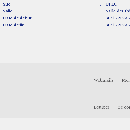
Site
:
UPEC
Salle
:
Salle des t
Date de début
:
30/11/2023 -
Date de fin
:
30/11/2023 -
Webmails
Men
Équipes
Se co