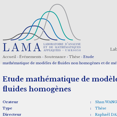
Aller
au
contenu
principal
Lab
Accueil
›
Événements
›
Soutenance
›
Thèse
›
Etude
Fil
mathématique de modèles de fluides non homogènes et de mé
d'Ariane
Etude mathématique de modèles
fluides homogènes
Orateur
:
Shan WAN
Type
:
Thèse
Directeur
:
Raphaël D