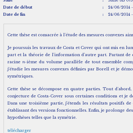
Salle
:
Salle 3B 075
Date de début
:
24/06/2014 -
Date de fin
:
24/06/2014 -
Cette thèse est consacrée à l’étude des mesures convexes ain
Je poursuis les travaux de Costa et Cover qui ont mis en l
part et la théorie de l’information d’autre part. Partant de
racine
-ième du volume parallèle de tout ensemble co
n
n
j’étudie les mesures convexes définies par Borell et je d
symétriques.
Cette thèse se décompose en quatre parties. Tout d’abord, 
conjecture de Costa-Cover sous certaines conditions et je d
Dans une troisième partie, j’étends les résultats positifs 
établissant des versions fonctionnelles. Enfin, je prolonge 
hypothèses telles que la symétrie.
télécharger