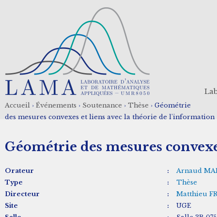
Aller
au
contenu
principal
Lab
Accueil
›
Événements
›
Soutenance
›
Thèse
›
Géométrie
Fil
des mesures convexes et liens avec la théorie de l'information
d'Ariane
Géométrie des mesures convexes 
Orateur
:
Arnaud MA
Type
:
Thèse
Directeur
:
Matthieu F
Site
:
UGE