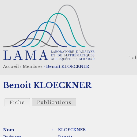
Aller
au
contenu
principal
Lab
Accueil
›
Membres
›
Benoit KLOECKNER
Fil
Benoit KLOECKNER
d'Ariane
Fiche
Publications
Nom
:
KLOECKNER