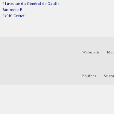
61 avenue du Général de Gaulle
Bâtiment P
94010 Créteil
Webmails
Men
Équipes
Se co