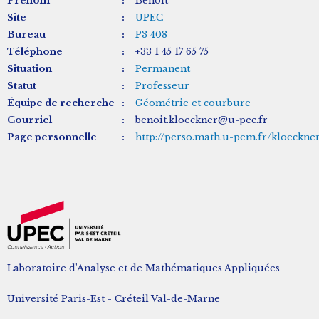
Prénom
:
Benoit
Site
:
UPEC
Bureau
:
P3 408
Téléphone
:
+33 1 45 17 65 75
Situation
:
Permanent
Statut
:
Professeur
Équipe de recherche
:
Géométrie et courbure
Courriel
:
benoit.kloeckner@u-pec.fr
Page personnelle
:
http://perso.math.u-pem.fr/kloeckner
Laboratoire d'Analyse et de Mathématiques Appliquées
Université Paris-Est - Créteil Val-de-Marne