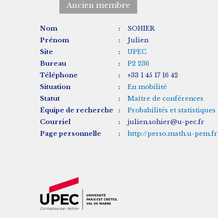
Ancien membre
Nom
:
SOHIER
Prénom
:
Julien
Site
:
UPEC
Bureau
:
P2 236
Téléphone
:
+33 1 45 17 16 42
Situation
:
En mobilité
Statut
:
Maître de conférences
Équipe de recherche
:
Probabilités et statistiques
Courriel
:
julien.sohier@u-pec.fr
Page personnelle
:
http://perso.math.u-pem.fr