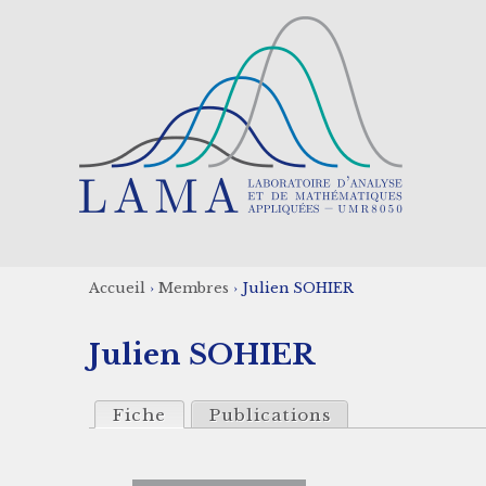
Aller
au
contenu
principal
Accueil
›
Membres
›
Julien SOHIER
Fil
Julien SOHIER
d'Ariane
Fiche
Publications