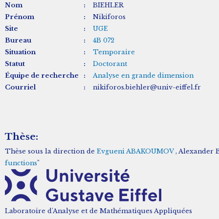
Nom
:
BIEHLER
Prénom
:
Nikiforos
Site
:
UGE
Bureau
:
4B 072
Situation
:
Temporaire
Statut
:
Doctorant
Équipe de recherche
:
Analyse en grande dimension
Courriel
:
nikiforos.biehler@univ-eiffel.fr
Thèse:
Thèse sous la direction de
Evgueni ABAKOUMOV
, Alexander 
functions
"
Laboratoire d'Analyse et de Mathématiques Appliquées