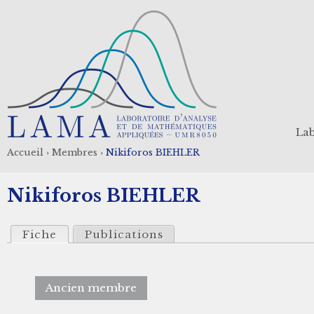
Aller
au
contenu
principal
Lab
Accueil
›
Membres
›
Nikiforos BIEHLER
Fil
Nikiforos BIEHLER
d'Ariane
Fiche
Publications
Ancien membre