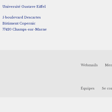
Université Gustave Eiffel
5 boulevard Descartes
Bâtiment Copernic
77420 Champs-sur-Marne
Webmails
Men
Équipes
Se co