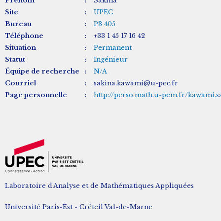
Prénom
:
Sakina
Site
:
UPEC
Bureau
:
P3 405
Téléphone
:
+33 1 45 17 16 42
Situation
:
Permanent
Statut
:
Ingénieur
Équipe de recherche
:
N/A
Courriel
:
sakina.kawami@u-pec.fr
Page personnelle
:
http://perso.math.u-pem.fr/kawami.s
Laboratoire d'Analyse et de Mathématiques Appliquées
Université Paris-Est - Créteil Val-de-Marne