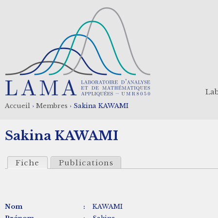
Aller
au
contenu
principal
Lab
Accueil
›
Membres
›
Sakina KAWAMI
Fil
Sakina KAWAMI
d'Ariane
Fiche
Publications
Nom
:
KAWAMI