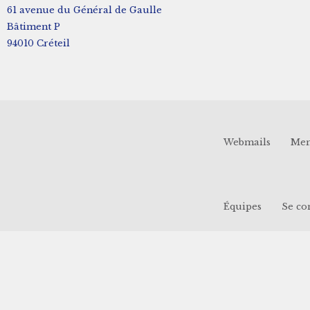
61 avenue du Général de Gaulle
Bâtiment P
94010 Créteil
Webmails
Men
Équipes
Se co