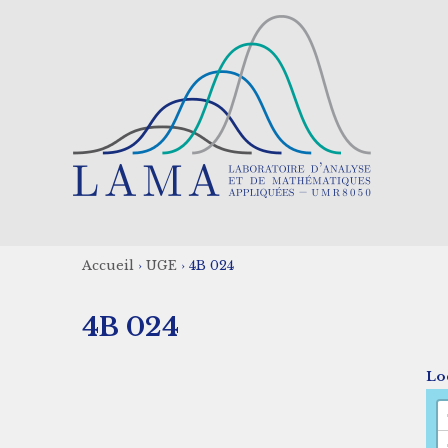
Aller
au
contenu
principal
Accueil
›
UGE
›
4B 024
Fil
4B 024
d'Ariane
Loc