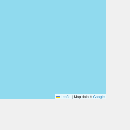
Leaflet
|
Map data ©
Google