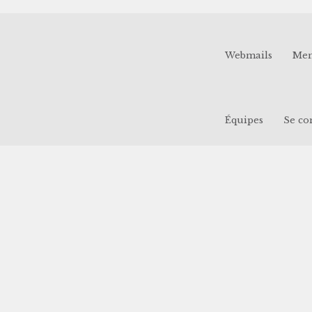
Webmails
Men
Équipes
Se co