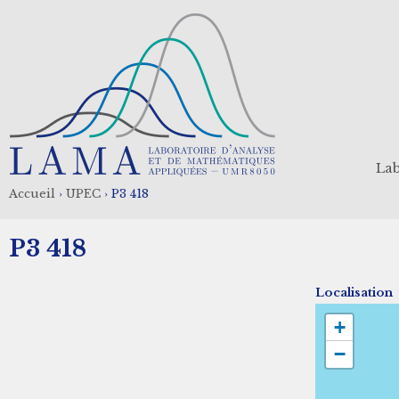
Aller
au
contenu
principal
Lab
Accueil
›
UPEC
›
P3 418
Fil
P3 418
d'Ariane
Localisation
+
−