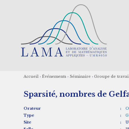
Aller
au
contenu
principal
Accueil
›
Événements
›
Séminaire
›
Groupe de travail 
Fil
Sparsité, nombres de Gelfa
d'Ariane
Orateur
:
O
Type
:
G
Site
:
U