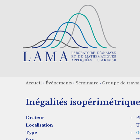
Aller
au
contenu
principal
Accueil
›
Événements
›
Séminaire
›
Groupe de travai
Fil
Inégalités isopérimétrique
d'Ariane
Orateur
:
P
Localisation
:
U
Type
:
G