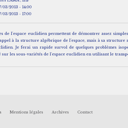
ors LAMA , IHP
7/03/2013 - 14:00
7/03/2013 - 17:00
s de l'espace euclidien permettent de démontrer assez simplemen
appel à la structure algébrique de l'espace, mais à sa structure
idien. Je ferai un rapide survol de quelques problèmes isopé
r les sous-variétés de l'espace euclidien en utilisant le transp
s
Mentions légales
Archives
Contact