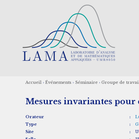
Aller
au
contenu
principal
Accueil
›
Événements
›
Séminaire
›
Groupe de travail
Fil
Mesures invariantes pour 
d'Ariane
Orateur
:
L
Type
:
G
Site
:
U