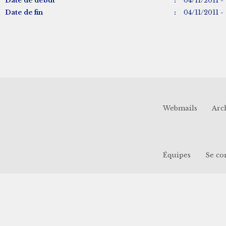
Date de début
:
04/11/2011 -
Date de fin
:
04/11/2011 -
Webmails
Arc
Équipes
Se co