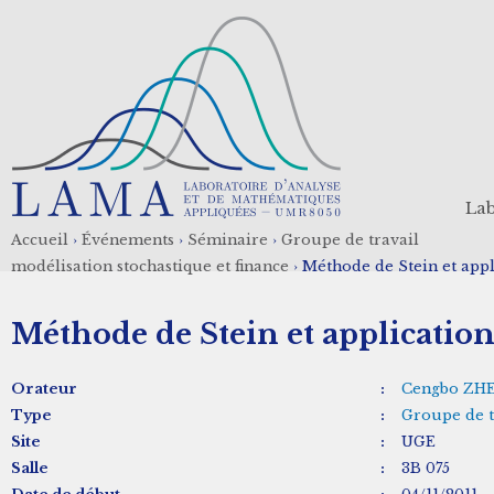
Aller
au
contenu
principal
Lab
Accueil
›
Événements
›
Séminaire
›
Groupe de travail
Fil
modélisation stochastique et finance
›
Méthode de Stein et app
d'Ariane
Méthode de Stein et applicati
Orateur
:
Cengbo ZH
Type
:
Groupe de t
Site
:
UGE
Salle
:
3B 075