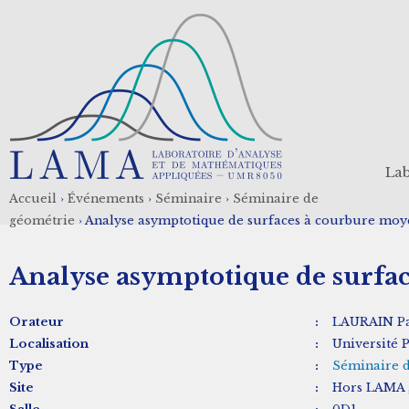
Aller
au
contenu
principal
Lab
Accueil
›
Événements
›
Séminaire
›
Séminaire de
Fil
géométrie
›
Analyse asymptotique de surfaces à courbure moye
d'Ariane
Analyse asymptotique de surfac
Orateur
:
LAURAIN P
Localisation
:
Université P
Type
:
Séminaire 
Site
:
Hors LAMA ,