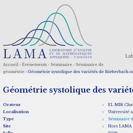
Aller
au
contenu
principal
Lab
Accueil
›
Événements
›
Séminaire
›
Séminaire de
Fil
géométrie
›
Géométrie systolique des variétés de Bieberbach o
d'Ariane
Géométrie systolique des variét
Orateur
:
EL MIR Cha
Localisation
:
Université 
Type
:
Séminaire 
Site
:
Hors LAMA ,