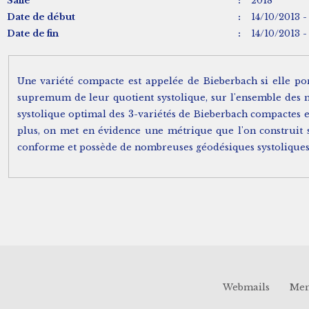
Salle
:
2018
Date de début
:
14/10/2013 - 
Date de fin
:
14/10/2013 - 
Une variété compacte est appelée de Bieberbach si elle po
supremum de leur quotient systolique, sur l'ensemble des m
3
systolique optimal des
-variétés de Bieberbach compactes et
3
plus, on met en évidence une métrique que l'on construit su
conforme et possède de nombreuses géodésiques systoliques
Webmails
Men