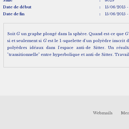
Salle
:
8029
Date de début
:
15/06/2015 -
Date de fin
:
15/06/2015 -
Soit
un graphe plongé dans la sphère. Quand est-ce que
G
G
G
G
1
si et seulement si
est le
-squelette d'un polyèdre inscrit 
G
G
1
polyèdres idéaux dans l'espace anti-de Sitter. Un résu
"transitionnelle" entre hyperbolique et anti-de Sitter. Trav
Webmails
Men