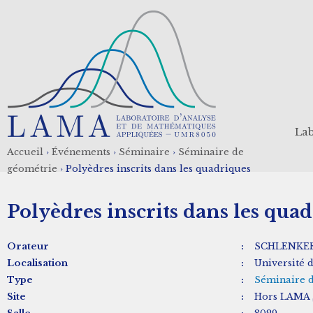
Aller
au
contenu
principal
Lab
Accueil
›
Événements
›
Séminaire
›
Séminaire de
Fil
géométrie
›
Polyèdres inscrits dans les quadriques
d'Ariane
Polyèdres inscrits dans les qua
Orateur
:
SCHLENKER
Localisation
:
Université
Type
:
Séminaire 
Site
:
Hors LAMA ,