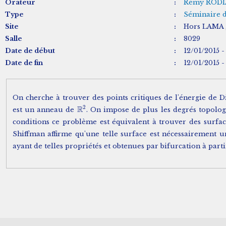
Orateur
:
Rémy RODI
Type
:
Séminaire 
Site
:
Hors LAMA ,
Salle
:
8029
Date de début
:
12/01/2015 -
Date de fin
:
12/01/2015 -
On cherche à trouver des points critiques de l'énergie de D
2
R
est un anneau de
. On impose de plus les degrés topolo
R
2
conditions ce problème est équivalent à trouver des surf
Shiffman affirme qu'une telle surface est nécessairement 
ayant de telles propriétés et obtenues par bifurcation à part