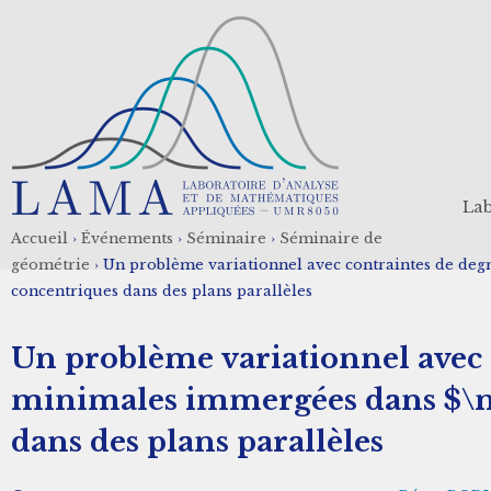
Aller
au
contenu
principal
Lab
Accueil
›
Événements
›
Séminaire
›
Séminaire de
Fil
géométrie
›
Un problème variationnel avec contraintes de degr
concentriques dans des plans parallèles
d'Ariane
Un problème variationnel avec c
minimales immergées dans $\ma
dans des plans parallèles