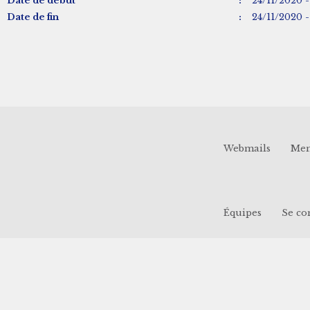
Date de début
:
24/11/2020 -
Date de fin
:
24/11/2020 -
Webmails
Men
Équipes
Se co