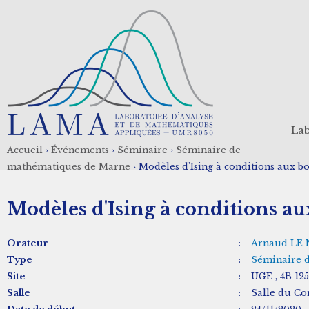
Aller
au
contenu
principal
Lab
Accueil
›
Événements
›
Séminaire
›
Séminaire de
Fil
mathématiques de Marne
›
Modèles d'Ising à conditions aux bo
d'Ariane
Modèles d'Ising à conditions au
Orateur
:
Arnaud LE 
Type
:
Séminaire 
Site
:
UGE , 4B 125
Salle
:
Salle du Con