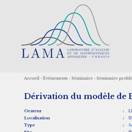
Aller
au
contenu
principal
Accueil
›
Événements
›
Séminaire
›
Séminaire probl
Fil
Dérivation du modèle de 
d'Ariane
Orateur
:
L
Localisation
:
U
Type
:
S