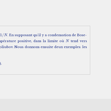
1
/
à
. En supposant qu'il y a condensation de Bose-
1
/
N
N
pérature positive, dans la limite où
tend vers
N
N
ogoliubov. Nous donnons ensuite deux exemples: les
.