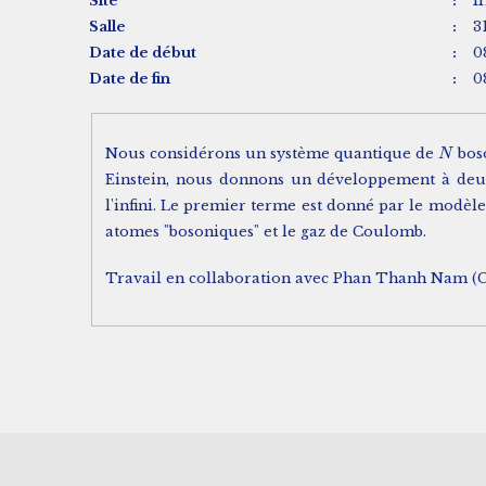
Site
:
I
Salle
:
3
Date de début
:
0
Date de fin
:
0
Nous considérons un système quantique de
boso
N
N
Einstein, nous donnons un développement à deux 
l'infini. Le premier terme est donné par le modèl
atomes "bosoniques" et le gaz de Coulomb.
Travail en collaboration avec Phan Thanh Nam (Cer