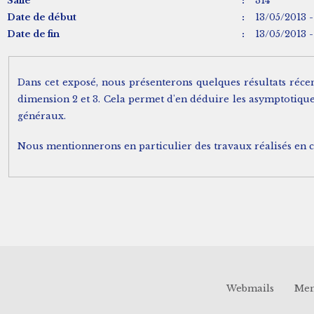
Salle
:
314
Date de début
:
13/05/2013 -
Date de fin
:
13/05/2013 -
Dans cet exposé, nous présenterons quelques résultats récents sur le
dimension 2 et 3. Cela permet d'en déduire les asymptotiques des premiers modes propres des opérateurs avec paramètre semi-classique pour des domaines à coin
généraux.
N
Webmails
Men