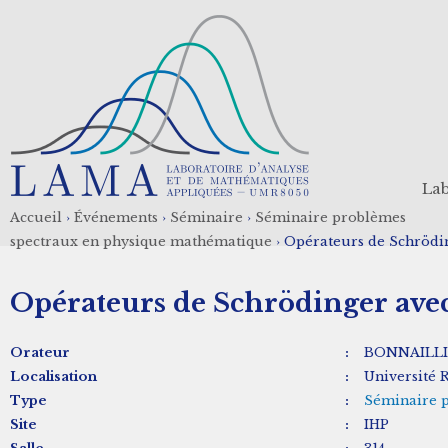
Aller
au
contenu
principal
Lab
Accueil
›
Événements
›
Séminaire
›
Séminaire problèmes
Fil
spectraux en physique mathématique
›
Opérateurs de Schrödin
d'Ariane
Opérateurs de Schrödinger ave
Orateur
:
BONNAILLIE
Localisation
:
Université 
Type
:
Séminaire 
Site
:
IHP