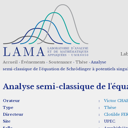
Aller
au
contenu
principal
Lab
Accueil
›
Événements
›
Soutenance
›
Thèse
›
Analyse
Fil
semi-classique de l'équation de Schrödinger à potentiels singu
d'Ariane
Analyse semi-classique de l'équ
Orateur
:
Victor CHA
Type
:
Thèse
Directeur
:
Clotilde 
Site
:
UPEC