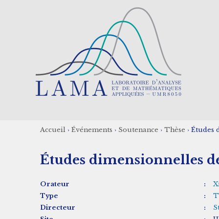
Aller
au
contenu
principal
Accueil
›
Événements
›
Soutenance
›
Thèse
›
Études d
Fil
Études dimensionnelles de 
d'Ariane
Orateur
:
X
Type
:
T
Directeur
:
S