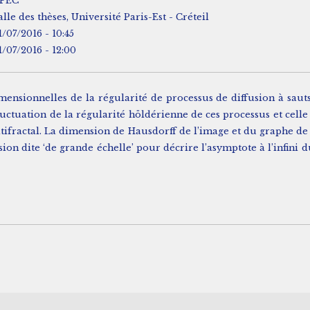
PEC
alle des thèses, Université Paris-Est - Créteil
1/07/2016 - 10:45
1/07/2016 - 12:00
mensionnelles de la régularité de processus de diffusion à sauts,
 fluctuation de la régularité höldérienne de ces processus et cel
ltifractal. La dimension de Hausdorff de l’image et du graphe de 
sion dite ‘de grande échelle’ pour décrire l’asymptote à l’infi