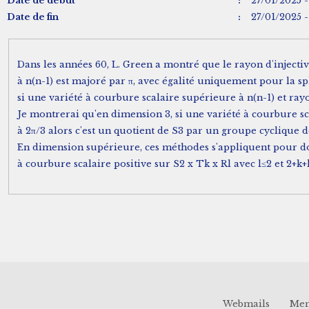
Date de début
:
27/01/2025 -
Date de fin
:
27/01/2025 -
Dans les années 60, L. Green a montré que le rayon d'injecti
à n(n-1) est majoré par π, avec égalité uniquement pour la s
si une variété à courbure scalaire supérieure à n(n-1) et rayo
Je montrerai qu'en dimension 3, si une variété à courbure sc
à 2π/3 alors c'est un quotient de S3 par un groupe cyclique 
En dimension supérieure, ces méthodes s'appliquent pour don
à courbure scalaire positive sur S2 x Tk x Rl avec l≤2 et 2+k+l
Webmails
Men