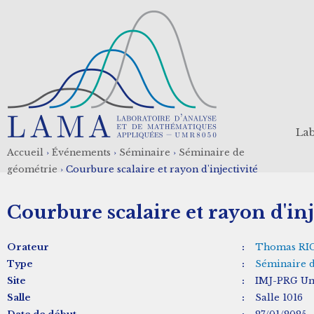
Aller
au
contenu
principal
Lab
Accueil
›
Événements
›
Séminaire
›
Séminaire de
Fil
géométrie
›
Courbure scalaire et rayon d'injectivité
d'Ariane
Courbure scalaire et rayon d'inj
Orateur
:
Thomas RI
Type
:
Séminaire 
Site
:
IMJ-PRG Uni
Salle
:
Salle 1016