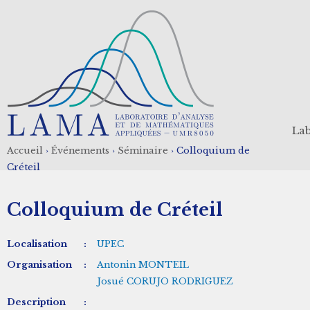
Aller
au
contenu
principal
Lab
Accueil
›
Événements
›
Séminaire
›
Colloquium de
Fil
Créteil
d'Ariane
Colloquium de Créteil
Localisation
:
UPEC
Organisation
:
Antonin MONTEIL
Josué CORUJO RODRIGUEZ
Description
: