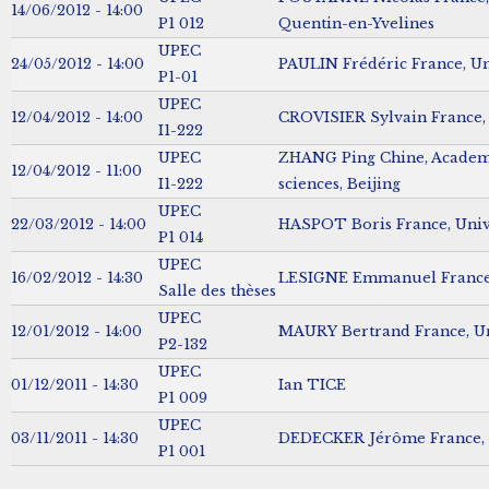
14/06/2012 - 14:00
P1 012
Quentin-en-Yvelines
UPEC
24/05/2012 - 14:00
PAULIN Frédéric France, Uni
P1-01
UPEC
12/04/2012 - 14:00
CROVISIER Sylvain France, U
I1-222
UPEC
ZHANG Ping Chine, Academ
12/04/2012 - 11:00
I1-222
sciences, Beijing
UPEC
22/03/2012 - 14:00
HASPOT Boris France, Univ
P1 014
UPEC
16/02/2012 - 14:30
LESIGNE Emmanuel France,
Salle des thèses
UPEC
12/01/2012 - 14:00
MAURY Bertrand France, Uni
P2-132
UPEC
01/12/2011 - 14:30
Ian TICE
P1 009
UPEC
03/11/2011 - 14:30
DEDECKER Jérôme France, U
P1 001