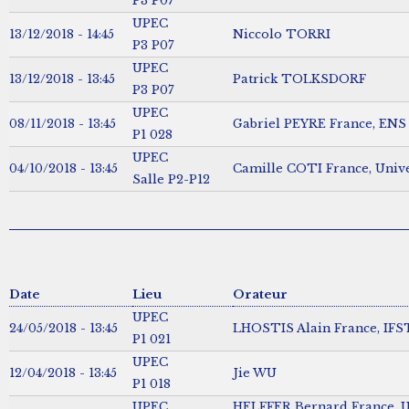
P3 P07
UPEC
13/12/2018 - 14:45
Niccolo TORRI
P3 P07
UPEC
13/12/2018 - 13:45
Patrick TOLKSDORF
P3 P07
UPEC
08/11/2018 - 13:45
Gabriel PEYRE France, ENS 
P1 028
UPEC
04/10/2018 - 13:45
Camille COTI France, Univer
Salle P2-P12
Date
Lieu
Orateur
UPEC
24/05/2018 - 13:45
LHOSTIS Alain France, IF
P1 021
UPEC
12/04/2018 - 13:45
Jie WU
P1 018
UPEC
HELFFER Bernard France, U