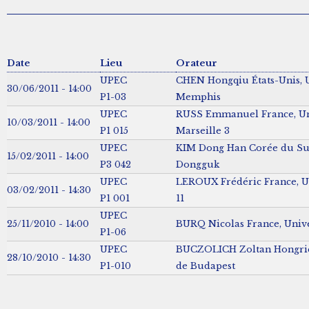
Date
Lieu
Orateur
UPEC
CHEN Hongqiu États-Unis, U
30/06/2011 - 14:00
P1-03
Memphis
UPEC
RUSS Emmanuel France, Uni
10/03/2011 - 14:00
P1 015
Marseille 3
UPEC
KIM Dong Han Corée du Sud
15/02/2011 - 14:00
P3 042
Dongguk
UPEC
LEROUX Frédéric France, Un
03/02/2011 - 14:30
P1 001
11
UPEC
25/11/2010 - 14:00
BURQ Nicolas France, Univer
P1-06
UPEC
BUCZOLICH Zoltan Hongrie
28/10/2010 - 14:30
P1-010
de Budapest