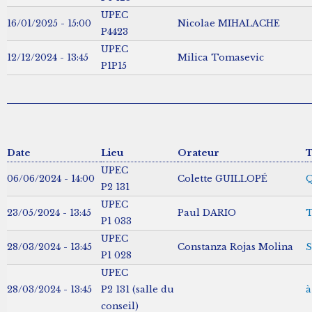
UPEC
16/01/2025 - 15:00
Nicolae MIHALACHE
P4423
UPEC
12/12/2024 - 13:45
Milica Tomasevic
P1P15
Date
Lieu
Orateur
T
UPEC
06/06/2024 - 14:00
Colette GUILLOPÉ
Q
P2 131
UPEC
23/05/2024 - 13:45
Paul DARIO
T
P1 033
UPEC
28/03/2024 - 13:45
Constanza Rojas Molina
S
P1 028
UPEC
28/03/2024 - 13:45
P2 131 (salle du
à
conseil)