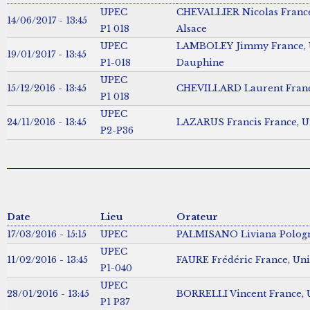
UPEC
CHEVALLIER Nicolas France
14/06/2017 - 13:45
P1 018
Alsace
UPEC
LAMBOLEY Jimmy France, U
19/01/2017 - 13:45
P1-018
Dauphine
UPEC
15/12/2016 - 13:45
CHEVILLARD Laurent Franc
P1 018
UPEC
24/11/2016 - 13:45
LAZARUS Francis France, Un
P2-P36
Date
Lieu
Orateur
17/03/2016 - 15:15
UPEC
PALMISANO Liviana Pologne
UPEC
11/02/2016 - 13:45
FAURE Frédéric France, Uni
P1-040
UPEC
28/01/2016 - 13:45
BORRELLI Vincent France, U
P1 P37