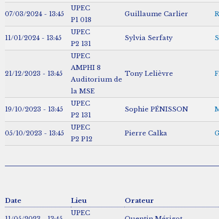
UPEC
07/03/2024 - 13:45
Guillaume Carlier
R
P1 018
UPEC
11/01/2024 - 13:45
Sylvia Serfaty
S
P2 131
UPEC
AMPHI 8
21/12/2023 - 13:45
Tony Lelièvre
F
Auditorium de
la MSE
UPEC
19/10/2023 - 13:45
Sophie PÉNISSON
M
P2 131
UPEC
05/10/2023 - 13:45
Pierre Calka
G
P2 P12
Date
Lieu
Orateur
UPEC
11/05/2023 - 13:45
Quentin Mérigot